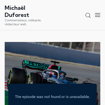
Michaël
Duforest
Commentateur, vidéaste,
rédacteur web