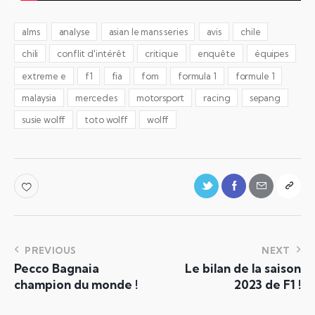
alms
analyse
asian le mans series
avis
chile
chili
conflit d'intérêt
critique
enquête
équipes
extreme e
f1
fia
fom
formula 1
formule 1
malaysia
mercedes
motorsport
racing
sepang
susie wolff
toto wolff
wolff
PREVIOUS
NEXT
Pecco Bagnaia
Le bilan de la saison
champion du monde !
2023 de F1 !