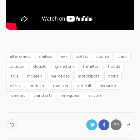
alfa romeo
analyse
avis
bottas
course
crash
critique
doublé
grand prix
hamilton
honda
italie
mclaren
mercedes
motorsport
norris
pérez
podcast
raidillon
red bull
ricciardo
rumeurs
transferts
vainqueur
victoire