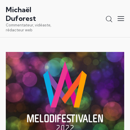
Michaël
Duforest
Commentateur, vidéaste,
rédacteur web